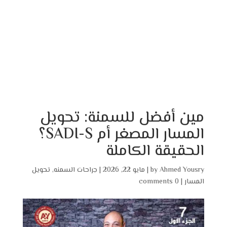
مين أفضل للسمنة: تحويل
المسار المصغر أم SADI-S؟
الحقيقة الكاملة
Ahmed Yousry
by
|
مايو 22, 2026
|
جراحات السمنه
,
تحويل
المسار
|
0 comments