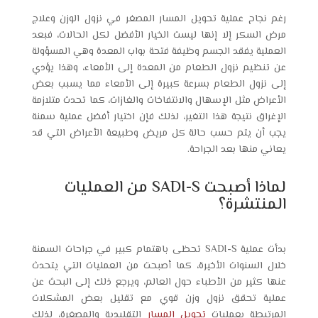
رغم نجاح عملية تحويل المسار المصغر في نزول الوزن وعلاج
مرض السكر إلا إنها ليست الخيار الأفضل لكل الحالات، فبعد
العملية يفقد الجسم وظيفة فتحة بواب المعدة وهي المسؤولة
عن تنظيم نزول الطعام من المعدة إلى الأمعاء، وهذا يؤدي
إلى نزول الطعام بسرعة كبيرة إلى الأمعاء مما يسبب بعض
الأعراض مثل الإسهال والانتفاخات والغازات، كما تحدث متلازمة
الإغراق نتيجة هذا التغير، لذلك فإن اختيار أفضل عملية سمنة
يجب أن يتم حسب حالة كل مريض وطبيعة الأعراض التي قد
يعاني منها بعد الجراحة.
لماذا أصبحت SADI-S من العمليات
المنتشرة؟
بدأت عملية SADI-S تحظى باهتمام كبير في جراحات السمنة
خلال السنوات الأخيرة، كما أصبحت من العمليات التي يتحدث
عنها كثير من الأطباء حول العالم، ويرجع ذلك إلى البحث عن
عملية تحقق نزول وزن قوي مع تقليل بعض المشكلات
المرتبطة بعمليات
تحويل المسار
التقليدية والمصغرة، لذلك