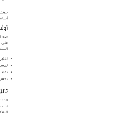
يعتقد
أساسي
أولً
بعد ا
على ا
السكر
تقليل
تحسين
تقليل 
تحسين
ثاني
المفا
بشكل 
الهضم