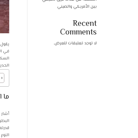
بين الأمريكي والصيني
Recent
Comments
لا توجد تعليقات للعرض.
يقول 
في ال
السكر
الحدي
ما 
أشار 
البطن
قدرته
النوع