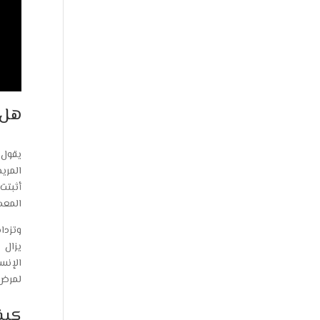
هل 
يقول 
المري
أثبتت
المعد
وتزدا
يزال 
الإنس
لمرض 
كيف