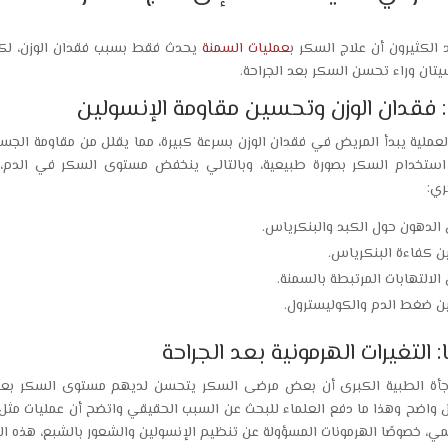
 الكثيرون أن علاج السكر ب
عمليات السمنة
يحدث فقط بسبب فقدان الوزن، لكن 
تان وراء تحسن السكر بعد الجراحة.
ا: فقدان الوزن وتحسين مقاومة الإنسولين
لعملية يبدأ المريض في فقدان الوزن بسرعة كبيرة، مما يقلل من مقاومة الجس
ستخدام السكر بصورة طبيعية، وبالتالي ينخفض مستوى السكر في الدم، 
ي:
 الدهون حول الكبد والبنكرياس.
 كفاءة البنكرياس.
الالتهابات المرتبطة بالسمنة.
 ضغط الدم والكوليسترول.
ًا: التغيرات الهرمونية بعد الجراحة
جأة الطبية الكبرى أن بعض مرضى السكر يتحسن لديهم مستوى السكر بعد أ
واضح وهذا ما دفع العلماء للبحث عن السبب الحقيقي واتضح أن عمليات مثل 
ي، خصوصًا الهرمونات المسؤولة عن تنظيم الإنسولين والشعور بالشبع، هذه الت