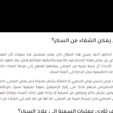
يمكن الشفاء من السكر؟
الدكتور أحمد يسري هذا السؤال كان يعتبر مستحيل منذ سنوات، لأن ال
ض، بل يمكن فقط التحكم فيه بالأدوية والأنظمة الغذائية ولكن بعد ظهور نتا
 الأبحاث أن نسبة كبيرة من المرضى يمكنهم الوصول إلى مرحلة الشفاء الت
لات الطبيعية بدون الحاجة إلى أدوية السكر.
د فرص تحسن مرض السكري أو اختفائه بشكل ملحوظ لدى بعض المرضى، خاصة م
البنكرياس لديهم قادرًا على إفراز الإنسولين بصورة طبيعية نسبيًا، بالإض
ولين بشكل دائم ويعانون من السمنة أو زيادة الوزن لذلك أصبحت
جراحات الس
السكري لدى شريحة كبيرة من المرضى، لما لها من دور كبير في الشفاء من السك
 تؤدي عمليات السمنة إلى علاج السكر؟