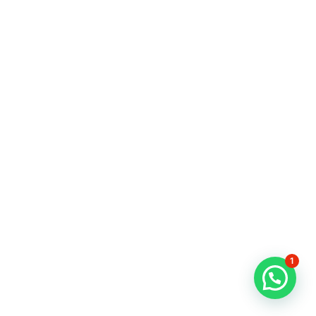
01558338943
البحيرة
دمنهور - مستشفي ليدي كير
Saturday, 6–8 PM
01271259306
© 2024 حقوق النشر محفوظة لدي دكتور أحمد يسري | تم التصميم
1
بواسطة
AlexSoftHouse