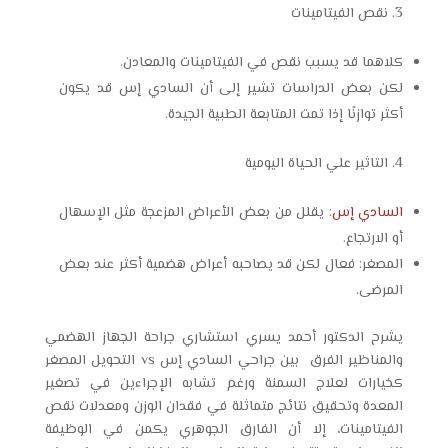
نقص الفيتامينات
كلاهما قد يسبب نقص في الفيتامينات والمعادن.
لكن بعض الدراسات تشير إلى أن السادي إس قد يكون
أكثر توازنًا إذا تمت المتابعة الطبية الجيدة.
التاثير علي الحياة اليومية
السادي إس
: يقلل من بعض الأعراض المزعجة مثل الإسهال
أو الارتجاع.
المصغر: فعال لكن قد يصاحبه أعراض هضمية أكثر عند بعض
المرضى.
يشرح الدكتور أحمد يسري استشاري جراحة الجهاز الهضمي
والمناظير الفرق بين جراحي السادي إس vs التحويل المصغر
كخيارات لعلاج السمنة ورغم تشابه الإجراءين في تصغير
المعدة وتحقيق نتائج متماثلة في فقدان الوزن ومعدلات نقص
الفيتامينات، إلا أن الفارق الجوهري يكمن في الوظيفة