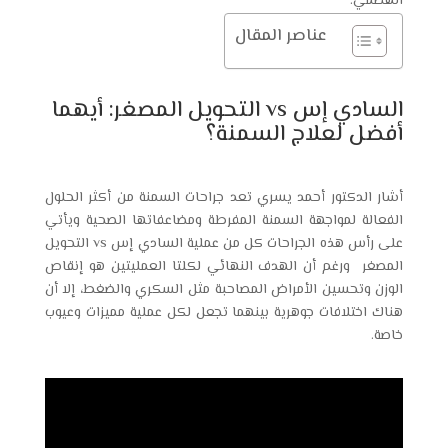
الهضمي.
عناصر المقال
السادي إس vs التحويل المصغر: أيهما
أفضل لعلاج السمنة؟
أشار الدكتور أحمد يسري تعد جراحات السمنة من أكثر الحلول
الفعالة لمواجهة السمنة المفرطة ومضاعفاتها الصحية ويأتي
على رأس هذه الجراحات كل من عملية السادي إس vs التحويل
المصغر ورغم أن الهدف النهائي لكلتا العمليتين هو إنقاص
الوزن وتحسين الأمراض المصاحبة مثل السكري والضغط، إلا أن
هناك اختلافات جوهرية بينهما تجعل لكل عملية مميزات وعيوب
خاصة.