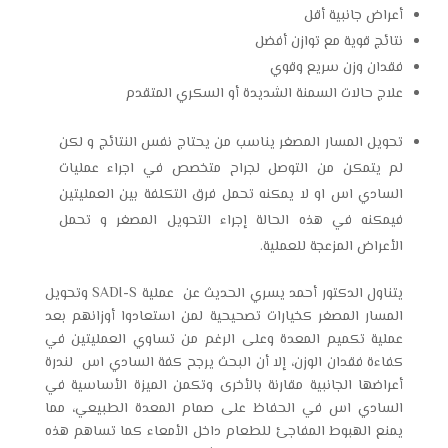
أعراض جانبية أقل
نتائج قوية مع توازن أفضل
فقدان وزن سريع وقوي
علاج حالات السمنة الشديدة أو السكري المتقدم
تحويل المسار المصغر يناسب من يحتاج نفس النتائج و لكن
لم يتمكن من التوصل لجراح متخصص في اجراء عمليات
السادي اس او لا يمكنه تحمل فرق التكلفة بين العمليتين
فيمكنه في هذه الحالة إجراء التحويل المصغر و تحمل
الأعراض المزعجة للعملية.
يتناول الدكتور أحمد يسري الحديث عن عملية SADI-S وتحويل
المسار المصغر كخيارات تصحيحية لمن استعادوا أوزانهم بعد
عملية تكميم المعدة وعلى الرغم من تساوي العمليتين في
كفاءة فقدان الوزن، إلا أن البحث يرجح كفة السادي اس لندرة
أعراضها الجانبية مقارنة بالأخرى وتكمن الميزة الأساسية في
السادي اس في الحفاظ على صمام المعدة الطبيعي، مما
يمنع الهبوط المفاجئ للطعام داخل الأمعاء كما تساهم هذه