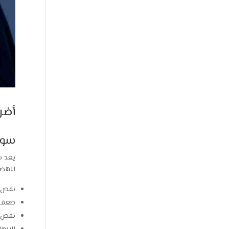
أضر
سوء
يعد س
للهضم
نقص ا
ضعف ا
نقص ا