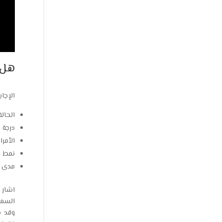
هل 
الإجاب
الحال
درجة 
الأمر
نمط ال
مدى ال
اشار 
السمن
وقد ش