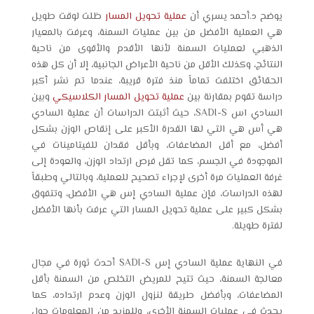
يوضح د.أحمد يسري أن
عملية تحويل المسار
ظلت لوقت طويل
هي العملية الأفضل من بين عمليات السمنة، وعرفت بالمعيار
الذهبي لعمليات السمنة لأنها الأقدم والأقوى من ناحية
النتائج، وكذلك الأقل من ناحية الأعراض الجانبية، إلا أن كل هذه
الحقائق اختلفت تماماً منذ فترة قريبة، عندما تم نشر أكبر
دراسة تقوم بمقارنة بين
عملية تحويل المسار الكلاسيكي
وبين
السادي اس SADI-S
، حيث أثبتت الدراسات أن عملية السادي
هي أس هي التي لها القدرة الأكبر على إنقاص الوزن بشكل
أفضل، مع أقل المضاعفات، وبأقل فقدان للفيتامينات في
الموجودة في الجسم، كما تقل فرص ارتداد الوزن، والعودة إلى
غرفة العمليات مرة أخرى لإجراء تصحيح للعملية، وبالتالي وطبقاً
لهذه الدراسات، فإن عملية السادي إس هي الأفضل، وتتفوق
بشكل كبير على عملية تحويل المسار التي عرفت بأنها الأفضل
لفترة طويلة.
في النهاية عملية
السادي إس SADI-S
أحدث ثورة في مجال
معالجة السمنة، حيث تتيح للمريض التخلص من السمنة بأقل
المضاعفات، وبأفضل طريقة لنزول الوزن وعدم ارتداده، كما
يحدث في عمليات السمنة الأخرى، وللمزيد من المعلومات حول