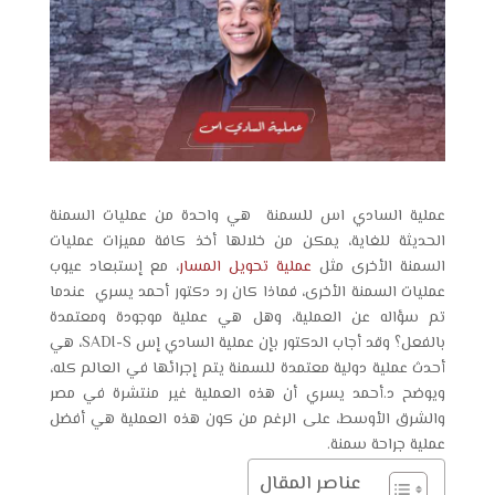
عملية السادي اس للسمنة
هي
واحدة من
عمليات السمنة
الحديثة
للغاية، يمكن من خلالها أخذ كافة مميزات عمليات
السمنة الأخرى مثل
عملية تحويل المسار
، مع إستبعاد عيوب
عمليات السمنة الأخرى، فماذا كان رد دكتور أحمد يسري عندما
تم سؤاله عن العملية، وهل هي عملية موجودة ومعتمدة
بالفعل؟ وقد أجاب الدكتور بإن عملية
السادي إس SADI-S
، هي
أحدث عملية دولية معتمدة للسمنة يتم إجرائها في العالم كله،
ويوضح د.أحمد يسري أن هذه العملية غير منتشرة في مصر
والشرق الأوسط، على الرغم من كون هذه العملية هي
أفضل
عملية جراحة سمنة
.
عناصر المقال