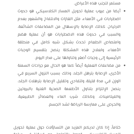
مستمر لتجنب هذه الأعراض.
أيضا من عيوب عملية
تحويل المسار الكلاسيكي
هو حدوث
اضطرابات في الأمعاء، مثل الغازات والانتفاخ والشعور بعدم
الارتياح، كذلك الإصابة بالإسهال من المضاعفات الشائعة،
والسبب في حدوث هذه الاضطرابات هو أن عملية هضم
وامتصاص الطعام تحدث بشكل شبه كامل في منطقة
الأمعاء، ولعلاج هذه المشكلة ينصح بتقسيم الوجبات
الرئيسية إلى وجبات أصغر وتناولها على مدار اليوم.
من مضاعفات العملية أيضاً كما هو الحال مع جراحات السمنة
الأخرى، الإصابة بترهل الجلد، وذلك بسبب النزول السريع في
الوزن في مدة قليلة، ولتفادي وتقليل الإصابة بترهلات الجلد،
ينصح الإلتزام بتناول الأطعمة الصحية الغنية بالبروتين
والفيتامينات، وكذلك شرب الماء والعصائر الطبيعية،
والحرص على ممارسة الرياضة لشد الجسم.
ختاماً، إذا كان لديكم المزيد من التساؤلات حول عملية
تحويل