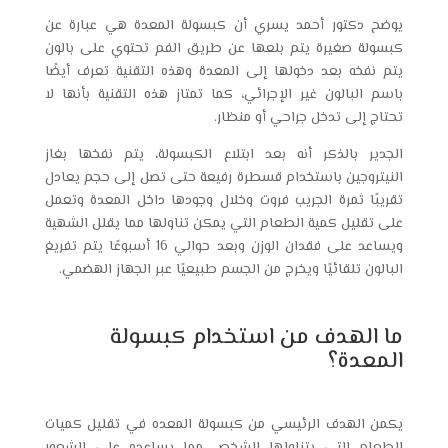
يوضح دكتور أحمد يسري أن كبسولة المعدة هي عبارة عن
كبسولة صغيرة يتم بلعها عن طريق الفم تحتوي على بالون
يتم نفخه بعد دخولها إلى المعدة وهذه التقنية تعرف أيضًا
باسم البالون غير الإجرائي، كما تمتاز هذه التقنية بأنها لا
تحتاج إلى تدخل جراحي أو منظار.
الجدير بالذكر أنه بعد ابتلاع الكبسولة، يتم نفخها بغاز
النيتروجين باستخدام قسطرة رفيعة حتى تصل إلى حجم يعادل
تقريبًا ثمرة الجريب فروت وخلال وجودها داخل المعدة وتعمل
على تقليل كمية الطعام التي يمكن تناولها مما يقلل الشهية
ويساعد على فقدان الوزن وبعد حوالي 16 أسبوعًا يتم تفريغ
البالون تلقائيًا ويخرج من الجسم طبيعيًا عبر الجهاز الهضمي.
ما الهدف من استخدام كبسولة
المعدة؟
يكمن الهدف الرئيسي من كبسولة المعده في تقليل كميات
الطعام التي يتناولها الشخص مما يساعده على الشعور