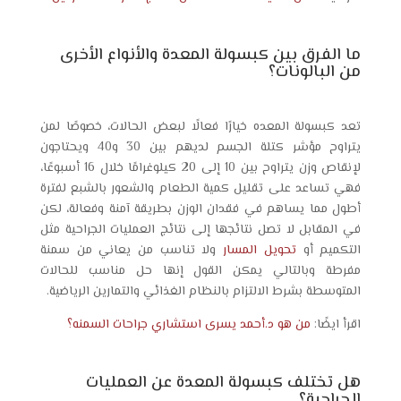
ما الفرق بين كبسولة المعدة والأنواع الأخرى
من البالونات؟
تعد كبسولة المعده خيارًا فعالًا لبعض الحالات، خصوصًا لمن
يتراوح مؤشر كتلة الجسم لديهم بين 30 و40 ويحتاجون
لإنقاص وزن يتراوح بين 10 إلى 20 كيلوغرامًا خلال 16 أسبوعًا،
فهي تساعد على تقليل كمية الطعام والشعور بالشبع لفترة
أطول مما يساهم في فقدان الوزن بطريقة آمنة وفعالة، لكن
في المقابل لا تصل نتائجها إلى نتائج العمليات الجراحية مثل
التكميم أو
تحويل المسار
ولا تناسب من يعاني من سمنة
مفرطة وبالتالي يمكن القول إنها حل مناسب للحالات
المتوسطة بشرط الالتزام بالنظام الغذائي والتمارين الرياضية.
اقرأ ايضًا:
من هو د.أحمد يسرى استشاري جراحات السمنه؟
هل تختلف كبسولة المعدة عن العمليات
الجراحية؟