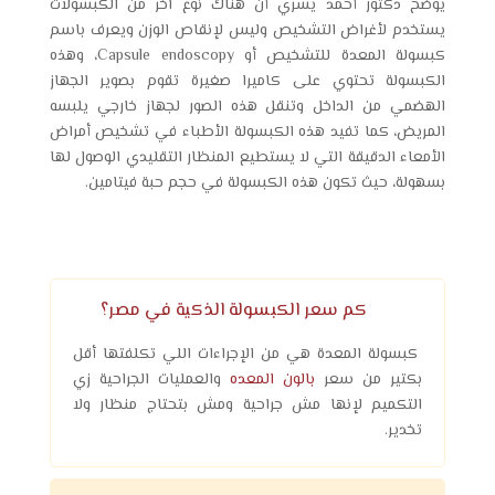
يوضح دكتور أحمد يسري أن هناك نوع آخر من الكبسولات
يستخدم لأغراض التشخيص وليس لإنقاص الوزن ويعرف باسم
كبسولة المعدة للتشخيص أو Capsule endoscopy، وهذه
الكبسولة تحتوي على كاميرا صغيرة تقوم بصوير الجهاز
الهضمي من الداخل وتنقل هذه الصور لجهاز خارجي يلبسه
المريض، كما تفيد هذه الكبسولة الأطباء في تشخيص أمراض
الأمعاء الدقيقة التي لا يستطيع المنظار التقليدي الوصول لها
بسهولة، حيث تكون هذه الكبسولة في حجم حبة فيتامين.
كم سعر الكبسولة الذكية في مصر؟
كبسولة المعدة هي من الإجراءات اللي تكلفتها أقل
بكتير من سعر
بالون المعده
والعمليات الجراحية زي
التكميم لإنها مش جراحية ومش بتحتاج منظار ولا
تخدير.