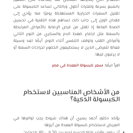
بالشبع بسرعة ولفترات أطول وبالتالي تساعد الكبسولة على
تقليل السعرات الحرارية المستهلكة يوميًا مما يؤدي إلى
فقدان الوزن إلى جانب ذلك تساهم هذه التقنية في تحسين
الصحة العامة إذ تقلل من فرص الإصابة بالأمراض المرتبطة
بالسمنة مثل ارتفاع ضغط الدم والسكري من النوع الثاني
وأمراض القلب وتوقف التنفس أثناء النوم، أيضًا تعد وسيلة
فعالة للمرضى الذين لا يستطيعون الخضوع لجراحات السمنة أو
لا يرغبون فيها.
اقرأ ايضًا:
سعر كبسولة المعدة في مصر
من الأشخاص المناسبين لاستخدام
الكبسولة الذكية؟
يؤكد دكتور أحمد يسري أن هناك شروط يجب توافرها في
المريض لاستخدام كبسولة المعدة من أبرزها:
أن يكون مؤشر كتلة الجسم لديه بين 30 إلى 40 كجم/م².