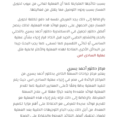
بسبب نتائجها المتباينة كما أن العملية تعاني من عيوب تحويل
المسار بسبب وجود التوصيل مما يقلل من فعاليتها.
بالإضافة إلى ذلك يجد المريض نفسه قد دفع تكلفة تحويل
المسار دون الحصول على جميع فوائد هذه العملية، لذلك ينصح
أفضل دكتور تجميل في الاسكندرية دكتور أحمد يسري بالتحلي
بالحذر والتشاور الطبي الجيد قبل اتخاذ قرار إجراء بشأن عملية
الساسي أو ثنائي التقسيم كما تسمى، كما يجب البحث جيدا
عن البدائل الأخرى المتاحة لهذه العملية والأكثر فاعلية مثل
عملية السادى اس
.
مركز دكتور أحمد يسري
يعتبر مركز جراحات السمنة الخاص بدكتور أحمد يسري من
المراكز الرائدة في مصر في إجراء عملية السادى اس، حيث يتم
تنفيذ العملية بدقة وفقًا لأعلى المعايير الطبية كما تقدم
العملية فوائد متعددة وتعد خيارًا مهمًا في علاج السمنة
المفرطة، بالإضافة إلى ذلك فإنه يتم إجراء هذه العملية مع
تقديم فوائد عديدة للمرضى مع الحفاظ على أهم مزايا تكميم
المعدة، من أجل ذلك يجب اتباع التوجيهات الطبية بعد العملية
لضمان تحقيق أفضل النتائج المرجوة والحفاظ على الصحة