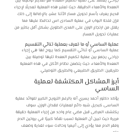
جراحي يعتمد على تقنية تكميم المعدة مع تقديم توصيلة بين
المعدة والأمعاء الدقيقة، حيث تعتبر هذه العملية تعديلًا لإجراء
قديم يعرف بأسم تحويل مسار الأثنا عشر، بالإضافة إلى ذلك
فإن فتحة البواب في عملية السادى اس تحافظ عليها مما
يقلل من ارتجاع الوزن على المدى الطويل بشكل أقل بكثير من
عمليات تحويل المسار.
عملية الساسي أو ما تعرف بعملية ثنائي التقسيم
عملية الساسي أو ثنائي التقسيم كما يروج لها هي إجراء
جراحي يجمع بين عملية تكميم المعدة تليها توصيلة بين
المعدة والأمعاء، حيث يتضمن نظام الأكل في هذه العملية
طريقين: الطريق الطبيعي والطريق التوصيلي.
أبرز المشاكل المكتشفة لعملية
الساسي
يؤكد دكتور أحمد يسري أنه بالرغم الترويج الكبير لفوائد عملية
الساسى كبديل شبه دائم لعمليات فقدان الوزن، سوف
يكتشف المرضى قبل مضي عام واحد من إجراء العملية حقيقة
مريرة حيث تبين أن العملية تسبب نقصًا كبيرًا في بروتين الدم
وفقر الدم مما يؤدي إلى أنيميا وحالات سوء تغذية وضعف