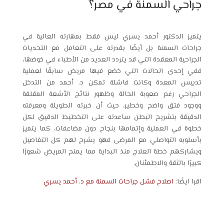
جراحي السمنة في مصر؟
يتميز الدكتور أحمد يسري ليس فقط بمهارته العالية في
جراحات السمنة بل أيضًا بقدرته على التعامل مع التحديات
الجراحية المعقدة التي قد يتردد العديد من الأطباء في خوضها،
ففي إحدى الحالات التي خضع فيها مريض سابقًا لعملية
تدبيس المعدة وكانت فاشلة تمكن د. أحمد من التدخل
الجراحي رغم صعوبة الحالة وظهور نتائج الأشعة المقلقة
ووجود فتق واضح وخطير، حيث أن خبرته الطويلة ومعرفته
الدقيقة بتشريح البطن ساعدته على التخطيط الدقيق لكل
خطوة في العملية وإتمامها بنجاح دون مضاعفات، كما يتميز
بأسلوبه التواصلي مع المرضى فهو يشرح لهم كل التفاصيل
ويشاركهم خطة العلاج منذ البداية مما يمنح المريض شعورًا
كبيرًا بالثقة والاطمئنان.
اقرا ايضًا:
اصلاح فشل جراحات السمنة مع د. أحمد يسري