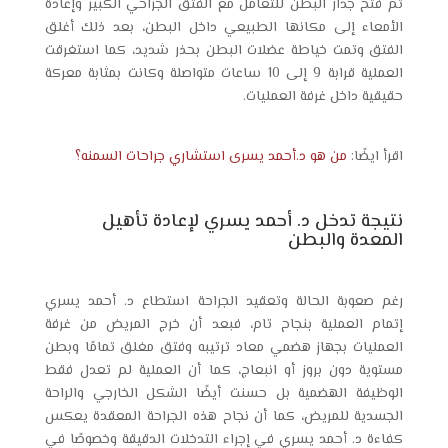
تم فتح جدار البطن للتعامل مع الفتق الجراحي الكبير وإعادة
الأمعاء إلى مكانها الطبيعي داخل البطن، بعد ذلك أغلق
الفتق وتمت خياطة عضلات البطن بحذر شديد، كما استغرقت
العملية قرابة 9 إلى 10 ساعات متواصلة وكانت بمثابة معركة
حقيقية داخل غرفة العمليات.
اقرأ ايضًا:
من هو د.أحمد يسرى استشاري جراحات السمنه؟
نتيجة تدخل د. أحمد يسري لإعادة تأهيل
المعدة والبطن
رغم صعوبة الحالة وتعقيد الجراحة استطاع د. أحمد يسري
إتمام العملية بنجاح تام، فبعد أن خرج المريض من غرفة
العمليات بجهاز هضمي معاد ترتيبه وفتق مغلق تمامًا وبطن
مستوية دون بروز أو انبعاج، كما أن العملية لم تعدل فقط
الوظيفة الهضمية بل حسنت أيضًا الشكل الخارجي والراحة
الجسدية للمريض، كما أن نجاح هذه الجراحة المعقدة يعكس
كفاءة د. أحمد يسري في إجراء التدخلات الدقيقة وخصوصًا في