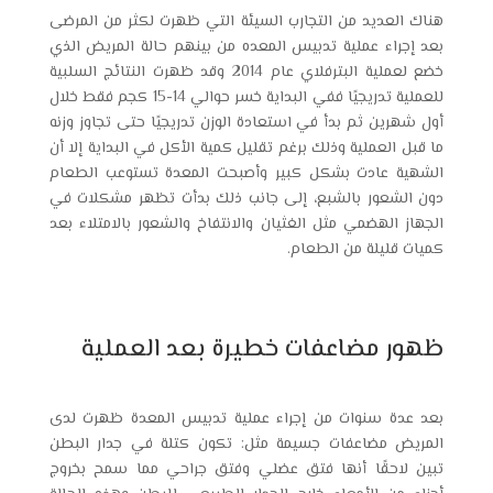
هناك العديد من التجارب السيئة التي ظهرت لكثر من المرضى
بعد إجراء عملية تدبيس المعده من بينهم حالة المريض الذي
خضع لعملية البترفلاي عام 2014 وقد ظهرت النتائج السلبية
للعملية تدريجيًا ففي البداية خسر حوالي 14-15 كجم فقط خلال
أول شهرين ثم بدأ في استعادة الوزن تدريجيًا حتى تجاوز وزنه
ما قبل العملية وذلك برغم تقليل كمية الأكل في البداية إلا أن
الشهية عادت بشكل كبير وأصبحت المعدة تستوعب الطعام
دون الشعور بالشبع، إلى جانب ذلك بدأت تظهر مشكلات في
الجهاز الهضمي مثل الغثيان والانتفاخ والشعور بالامتلاء بعد
كميات قليلة من الطعام.
ظهور مضاعفات خطيرة بعد العملية
بعد عدة سنوات من إجراء عملية تدبيس المعدة ظهرت لدى
المريض مضاعفات جسيمة مثل: تكون كتلة في جدار البطن
تبين لاحقًا أنها فتق عضلي وفتق جراحي مما سمح بخروج