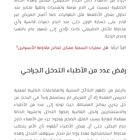
أجزاء من الأمعاء خارج الجدار الطبيعي للبطن وهذه الحالة
الخطيرة تسببت في آلام مزمنة وتشنجات وتقيؤ متكرر عند
تناول بعض الأطعمة مثل البقوليات، كما أصبح المريض غير
قادر على خسارة الوزن حتى عند اتباع حميات قاسية وأي
محاولة للأكل الطبيعي كانت تؤدي إلى شعور عام بالتعب
وعدم الراحة.
اقرأ ايضًا:
هل عمليات السمنة ممكن تعالج مقاومة الأنسولين؟
رفض عدد من الأطباء التدخل الجراحي
بالرغم من ظهور النتائج السلبية والمضاعفات الكثيرة لعملية
تدبيس المعدة إلا أن المريض لم يستسلم وبدأ في البحث عن
حل جذري يعالج المشكلة، حيث توجه إلى عدد من الأطباء
والاستشاريين ولكن الغالبية رفضوا التدخل واعتبروا الحالة
معقدة للغاية بسبب الفتق الضخم ووجود جزء من الأمعاء خارج
جدار البطن، حتى أن بعض الأطباء أبلغوه بأن الأمر يتطلب
محاولة استكشافية فقط وإذا لم تنجح سيتوقف التدخل وهذه