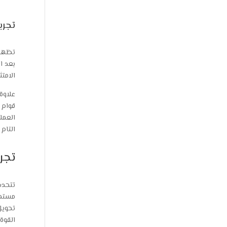
تجرب
تظهر 
بعد ا
الامتثال 
قوام 
العمل
التام
تجر
تتحدث
مستمي
تحويل
القوة