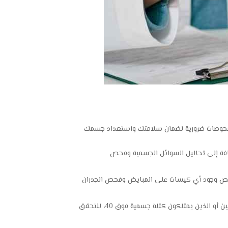
ء فحوصات ضرورية لضمان سلامتك واستعداد جسمك
افة إلى تحاليل السوائل الجسمية وفحص
فحص وجود أي كيسات على المبايض وفحص الجدران
طلب إجراء فحص الإيكو أو الأشعة التلفزيونية على القلب للأشخاص فوق سن الأربعين أو الذين يمتلكون كتلة جسمية فوق 40، للتحقق