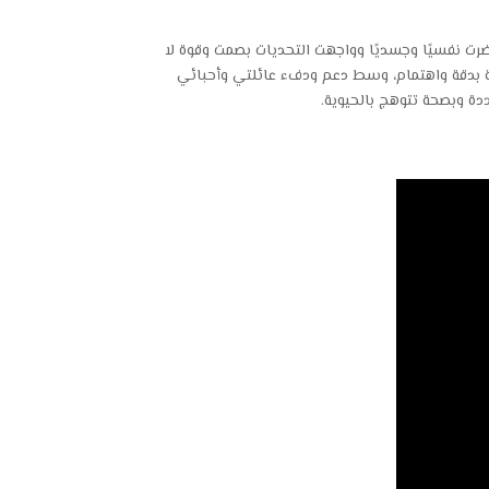
رت نفسيًا وجسديًا وواجهت التحديات بصمت وقوة لا
ية بدقة واهتمام، وسط دعم ودفء عائلتي وأحبائي
ددة وبصحة تتوهج بالحيوية.