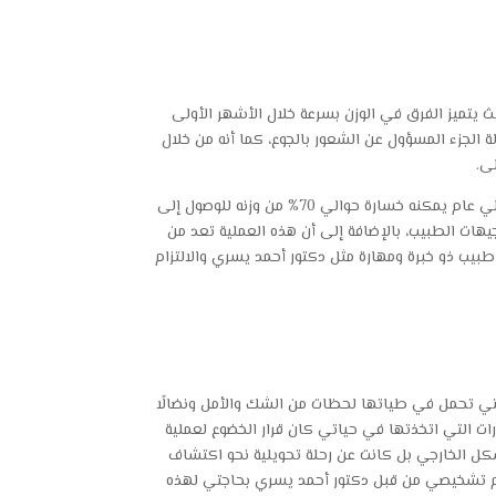
ث يتميز الفرق في الوزن بسرعة خلال الأشهر الأولى
ة الجزء المسؤول عن الشعور بالجوع، كما أنه من خلال
علاوة على ذلك بعد حوالي ستة أشهر يمكن للمريض فقدان 50% من وزنه وبعد حوالي عام يمكنه خسارة حوالي 70% من وزنه للوصول إلى
وجيهات الطبيب، بالإضافة إلى أن هذه العملية تعد من
بيب ذو خبرة ومهارة مثل دكتور أحمد يسري والالتزام
تي تحمل في طياتها لحظات من الشك والأمل ونضالًا
رات التي اتخذتها في حياتي كان قرار الخضوع لعملية
كل الخارجي بل كانت عن رحلة تحويلية نحو اكتشاف
ا تم تشخيصي من قبل دكتور أحمد يسري بحاجتي لهذه