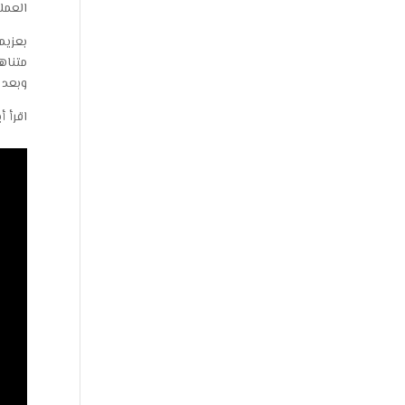
العمل
بعزيم
متناه
وبعد 
اقرأ أ