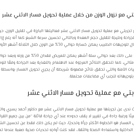
تي مع نزول الوزن من خلال عملية تحويل مسار الاثني عشر
تجربتي مع عملية تحويل مسار الاثني عشر فعاليتها البارزة في تقليل الوزن، حي
لجراحة ونتيجة لتقليل حجم المعدة وبالتالي تحسين سرعة الشبع كما أنه يتم إزال
لتوجيهات الطبيب يمكن خسارة حوالي 30% من الوزن خلال الثلاثة أشهر الأولى.
مثالي، كما تتحقق النتائج المرجوة عند الاهتمام بالتغذية بعد الجراحة وفقًا لت
يات الآمنة والتي تحقق نتائج مضمونة شريطة أن يجري تحويل المسار بواسطة ط
 بتوجيهاته لتجنب أي مضاعفات محتملة.
بتي مع عملية تحويل مسار الاثني عشر
 ندى عن تجربتها مع عملية تحويل مسار الاثني عشر مع دكتور أحمد يسري وال
تًا ورغبة جادة في تغيير لا يقف حدوده عند أي جراحة قائلة “من بين جميع القرا
 المسار هو الخطوة الأكثر جرأة وتحديًا، حيث لم يكن ذلك فقط عن تحسين الش
 الداخلية واستعادة الصحة والثقة.، فقد كنت أواجه تحديات صحية صعبة عندم