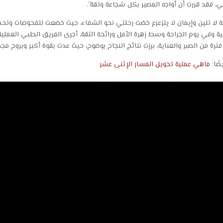
ي، فقد قررت أن أواجه المصير بكل شجاعة وثقة”.
ة لا تلين وإيمان لا يتزعزع خضت رحلتي نحو الشفاء، حيث خضعت للفحوصات وتحض
ية وفي يوم الجراحة وسط زهرة الأمل ورائحة الثقة، أجرى الفريق الطبي العمل
فترة من الصبر والعناية، برزت نتائج النجاح بوضوح، حيث عدت بقوة أكبر وبروح مج
يضًا:
ماهي عملية تحويل المسار الإثنى عشر