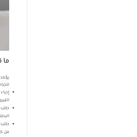
ما 
يؤكد 
للجرا
إجراء
الفير
طلب إ
البطني
من كف