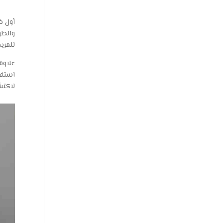
أول خ
والطو
للمري
علاوة
استفس
لاكتش