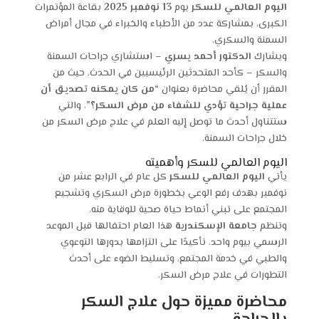
اليوم العالمي للسكر
يوم
13 نوفمبر 2025
بقاعة المؤتمرات
الكبرى، بمشاركة عدد من الأطباء والخبراء في مجال أمراض
السمنة والسكري.
ويشارك
الدكتور أحمد يسري
– استشاري جراحات السمنة
والسكر – كأحد المتحدثين الرئيسيين في الحدث، حيث من
المقرر أن يُلقي محاضرة بعنوان
“من كان يمكنه تصديق أن
عملية جراحية تؤدي للشفاء من مرض السكر؟”
، والتي
ستتناول أحدث ما توصل إليه العلم في علاج مرض السكر من
خلال جراحات السمنة.
اليوم العالمي للسكر وأهميته
يأتي
اليوم العالمي للسكر
كل عام في الرابع عشر من
نوفمبر بهدف رفع الوعي بخطورة مرض السكري وتشجيع
المجتمع على تبني أنماط حياة صحية للوقاية منه.
وتنظم
جامعة الإسكندرية
هذا العام احتفالها قبل الموعد
الرسمي بيوم واحد، تأكيدًا على التزامها بدورها التوعوي
والطبي في خدمة المجتمع، وتسليط الضوء على أحدث
التطورات في علاج مرض السكر.
محاضرة مميزة حول علاج السكر