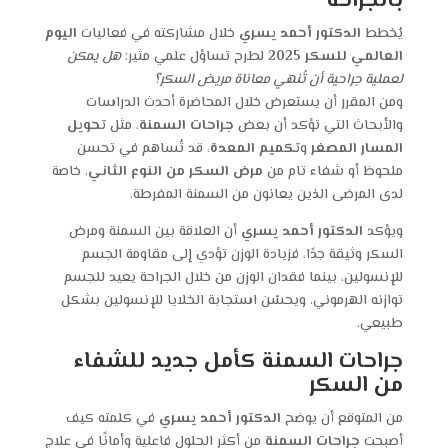
بالجراحة
يُخطط
الدكتور أحمد يسري
خلال مشاركته في فعاليات
اليوم
العالمي للسكر 2025
لطرح تساؤل علمي مثير:
هل يمكن
لعملية جراحية أن تُنهي معاناة مريض السكر؟
ومن المقرر أن يستعرض خلال المحاضرة أحدث الدراسات
والأبحاث التي تؤكد أن بعض
جراحات السمنة
، مثل
تحويل
المسار المصغر
و
تكميم المعدة
، قد تُساهم في تحسن
ملحوظ أو شفاء تام من
مرض السكر من النوع الثاني
، خاصة
لدى المرضى الذين يعانون من السمنة المفرطة.
ويؤكد
الدكتور أحمد يسري
أن العلاقة بين السمنة ومرض
السكر وثيقة جدًا، فزيادة الوزن تؤدي إلى مقاومة الجسم
للإنسولين، بينما فقدان الوزن من خلال الجراحة يعيد للجسم
توازنه الهرموني، ويحسّن استجابة الخلايا للإنسولين بشكل
طبيعي.
جراحات السمنة كأمل جديد للشفاء
من السكر
من المتوقع أن يوضح
الدكتور أحمد يسري
في كلمته كيف
أصبحت
جراحات السمنة
من أكثر الحلول فاعلية وأمانًا في علاج