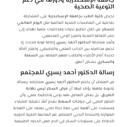
جامعة الإسكندرية ودورها في دعم
التوعية الصحية
تحرص
كلية الطب بجامعة الإسكندرية
على المشاركة
بفاعلية في المناسبات الصحية العالمية مثل
اليوم العالمي
للسكر
، من خلال تنظيم ندوات ومحاضرات علمية تهدف إلى
نشر الثقافة الصحية وتعزيز الوعي المجتمعي.
وتُعد مشاركة
الدكتور أحمد يسري
إضافة قوية للحدث، إذ
تجمع محاضرته بين الجانب العلمي والتطبيقي، وتفتح آفاقًا
جديدة أمام الأطباء والطلاب لفهم العلاقة بين
السمنة
والسكري
بشكل أعمق.
رسالة الدكتور أحمد يسري للمجتمع
من المنتظر أن يختتم
الدكتور أحمد يسري
مشاركته برسالة
توعوية ملهمة يؤكد فيها أن
مرض السكر ليس نهاية
الطريق
، بل يمكن التعامل معه بوعي وتخطيط علمي، وأن
التطور الطبي في
جراحات السمنة
يقدم أملًا حقيقيًا للشفاء.
وسيشدد على أهمية تبني نمط حياة صحي يعتمد على التغذية
المتوازنة والنشاط البدني المنتظم، مع المتابعة الطبية الدورية
للحفاظ على مستويات السكر في الدم ضمن الحدود الطبيعية.