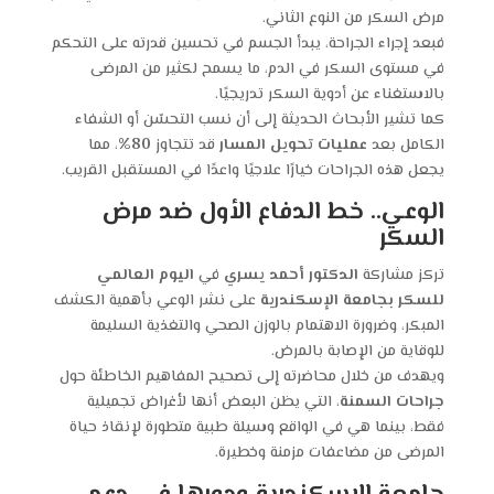
مرض السكر من النوع الثاني.
فبعد إجراء الجراحة، يبدأ الجسم في تحسين قدرته على التحكم
في مستوى السكر في الدم، ما يسمح لكثير من المرضى
بالاستغناء عن أدوية السكر تدريجيًا.
كما تشير الأبحاث الحديثة إلى أن نسب التحسّن أو الشفاء
الكامل بعد
عمليات تحويل المسار
قد تتجاوز
80%
، مما
يجعل هذه الجراحات خيارًا علاجيًا واعدًا في المستقبل القريب.
الوعي.. خط الدفاع الأول ضد مرض
السكر
تركز مشاركة
الدكتور أحمد يسري
في
اليوم العالمي
للسكر بجامعة الإسكندرية
على نشر الوعي بأهمية الكشف
المبكر، وضرورة الاهتمام بالوزن الصحي والتغذية السليمة
للوقاية من الإصابة بالمرض.
ويهدف من خلال محاضرته إلى تصحيح المفاهيم الخاطئة حول
جراحات السمنة
، التي يظن البعض أنها لأغراض تجميلية
فقط، بينما هي في الواقع وسيلة طبية متطورة لإنقاذ حياة
المرضى من مضاعفات مزمنة وخطيرة.