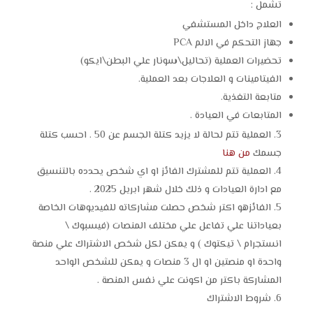
تشمل :
العلاج داخل المستشفي
جهاز التحكم في الالم PCA
تحضيرات العملية (تحاليل\سونار علي البطن\ايكو)
الفيتامينات و العلاجات بعد العملية.
متابعة التغذية.
المتابعات في العيادة .
العملية تتم لحالة لا يزيد كتلة الجسم عن 50 . احسب كتلة
جسمك
من هنا
العملية تتم للمشترك الفائز او اي شخص يحدده بالتنسيق
مع ادارة العيادات و ذلك خلال شهر ابريل 2025 .
الفائزهو اكتر شخص حصلت مشاركاته للفيديوهات الخاصة
بعياداتنا علي تفاعل علي مختلف المنصات (فيسبوك \
انستجرام \ تيكتوك ) و يمكن لكل شخص الاشتراك علي منصة
واحدة او منصتين او ال 3 منصات و يمكن للشخص الواحد
المشاركة باكتر من اكونت علي نفس المنصة .
شروط الاشتراك